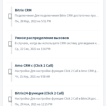
Bitrix CRM
Подключение Для подключения Bitrix CRM достаточно пройти три простых шага: Шаг 1. Установить наше приложение в Битрикс Для этого зайдите в раздел ...
Пн, 28 Мар, 2022 на 5:51 PM
Умное распределение вызовов
В случаях, когда вы используете CRM систему для ведения клиентов, SipSim позволяет перенаправлять вызов ответственному менеджеру (то есть менеджеру, который...
Ср, 22 Сен, 2021 на 3:16 PM
Amo CRM с (Click 2 Call)
Настройка Для настройки функции Click 2 Call в Amo CRM достаточно пройти 5 простых шагов: Шаг 1. Скопировать токен Для этого необходимо зайти в каби...
Чт, 15 Апр, 2021 на 9:58 AM
Bitrix24 функция (Click 2 Call)
Настройка Для настройки функции Click 2 Call в Bitrix24 достаточно пройти 4 простых шага: Шаг 1. Установить интеграцию Bitrix24 в личном кабинете SipS...
Пн, 29 Ноя, 2021 на 12:15 PM