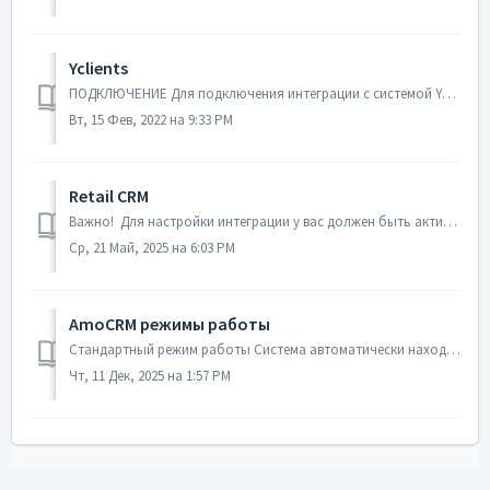
Yclients
ПОДКЛЮЧЕНИЕ Для подключения интеграции с системой Yclients необходимо выполнить несколько шагов: 1. Перейдите в настройки вашей сети (прим. Сеть SI...
Вт, 15 Фев, 2022 на 9:33 PM
Retail CRM
Важно! Для настройки интеграции у вас должен быть активный аккаунт в SIPSIM.BY. Подключение Для подключения Retail CRM достаточно пройти несколько ...
Ср, 21 Май, 2025 на 6:03 PM
AmoCRM режимы работы
Стандартный режим работы Система автоматически находит контакт или компанию с указанным номером телефона, а также все связанные сущнонсти и добавляет зв...
Чт, 11 Дек, 2025 на 1:57 PM